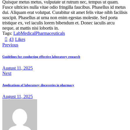
Quisque metus metus, vulputate ut rutrum nec, tempus ut quam.
Fusce ultricies nulla vitae odio fringilla faucibus. Phasellus id metus
dui. Aliquam erat volutpat. Curabitur sit amet felis vitae nibh facilisis
suscipit. Phasellus at urna non enim egestas molestie. Sed porta
tristique ex, vel iaculis lorem bibendum et. Donec iaculis arcu
neque, at mattis nisi lobortis in.
Tags:
Lab
Medical
Pharmaceuticals
43
Likes
Previous
Guidelines for conducting effective laboratory research
August 11, 2025
Next
Applications of laboratory discoveries in pharmacy
August 11, 2025