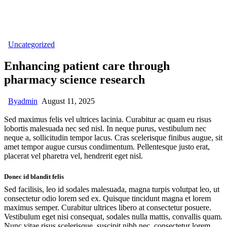
Uncategorized
Enhancing patient care through
pharmacy science research
By
admin
August 11, 2025
Sed maximus felis vel ultrices lacinia. Curabitur ac quam eu risus
lobortis malesuada nec sed nisl. In neque purus, vestibulum nec
neque a, sollicitudin tempor lacus. Cras scelerisque finibus augue, sit
amet tempor augue cursus condimentum. Pellentesque justo erat,
placerat vel pharetra vel, hendrerit eget nisl.
Donec id blandit felis
Sed facilisis, leo id sodales malesuada, magna turpis volutpat leo, ut
consectetur odio lorem sed ex. Quisque tincidunt magna et lorem
maximus semper. Curabitur ultrices libero at consectetur posuere.
Vestibulum eget nisi consequat, sodales nulla mattis, convallis quam.
Nunc vitae risus scelerisque, suscipit nibh nec, consectetur lorem.